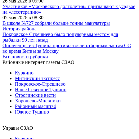
26 мая 2026 в 09:00
Участников «Московского долголетия» приглашают к усадьбе
на «лесотерапию»
05 мая 2026 в 08:30
В школе №727 собрали больше тонны макулатуры
История района
Покровское-Стрешнево было популярным местом для
рыбалки 90 лет назад
Ополченцы из Тушина противостояли отборным частям СС
во время Битвы за Москву
Все новости рубрики
Районные интернет-газеты СЗАО
Куркино
Митинский экспресс
Покровское-Стрешнево
Наше Северное Тушино
Строгинские вести
Хорошево-Мневники
Районный масштаб
Южное Тушино
Управы СЗАО
Куркино