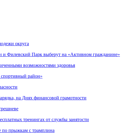
лодежи округа
и и Филевский Парк выберут на «Активном гражданине»
аниченными возможностями здоровья
й спортивный район»
пасности
арядка, на Днях финансовой грамотности
трешневе
есплатных тренингах от службы занятости
е по прыжкам с трамплина