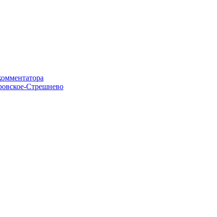
комментатора
кровское-Стрешнево