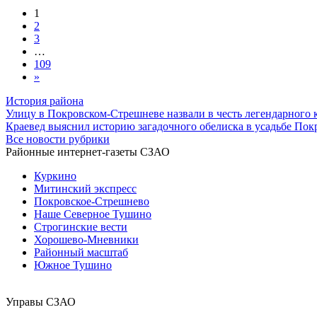
1
2
3
…
109
»
История района
Улицу в Покровском-Стрешневе назвали в честь легендарного 
Краевед выяснил историю загадочного обелиска в усадьбе По
Все новости рубрики
Районные интернет-газеты СЗАО
Куркино
Митинский экспресс
Покровское-Стрешнево
Наше Северное Тушино
Строгинские вести
Хорошево-Мневники
Районный масштаб
Южное Тушино
Управы СЗАО