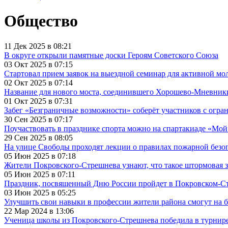
Общество
11 Дек 2025 в 08:21
В округе открыли памятные доски Героям Советского Союза
03 Окт 2025 в 07:15
Стартовал прием заявок на выездной семинар для активной мо
02 Окт 2025 в 07:14
Название для нового моста, соединившего Хорошево-Мневник
01 Окт 2025 в 07:31
Забег «Безграничные возможности» соберёт участников с огр
30 Сен 2025 в 07:17
Поучаствовать в празднике спорта можно на спартакиаде «Мо
29 Сен 2025 в 08:05
На улице Свободы проходят лекции о правилах пожарной безо
05 Июн 2025 в 07:18
Жители Покровского-Стрешнева узнают, что такое штормовая з
05 Июн 2025 в 07:11
Праздник, посвященный Дню России пройдет в Покровском-С
03 Июн 2025 в 05:25
Улучшить свои навыки в профессии жители района смогут на б
22 Мар 2024 в 13:06
Ученица школы из Покровского-Стрешнева победила в турнир