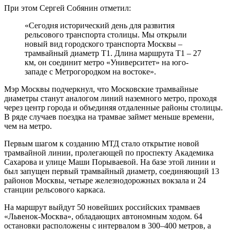
При этом Сергей Собянин отметил:
«Сегодня исторический день для развития
рельсового транспорта столицы. Мы открыли
новый вид городского транспорта Москвы –
трамвайный диаметр Т1. Длина маршрута Т1 – 27
км, он соединит метро «Университет» на юго-
западе с Метрогородком на востоке».
Мэр Москвы подчеркнул, что Московские трамвайные
диаметры станут аналогом линий наземного метро, проходя
через центр города и объединяя отдаленные районы столицы.
В ряде случаев поездка на трамвае займет меньше времени,
чем на метро.
Первым шагом к созданию МТД стало открытие новой
трамвайной линии, пролегающей по проспекту Академика
Сахарова и улице Маши Порываевой. На базе этой линии и
был запущен первый трамвайный диаметр, соединяющий 13
районов Москвы, четыре железнодорожных вокзала и 24
станции рельсового каркаса.
На маршрут выйдут 50 новейших российских трамваев
«Львенок-Москва», обладающих автономным ходом. 64
остановки расположены с интервалом в 300–400 метров, а