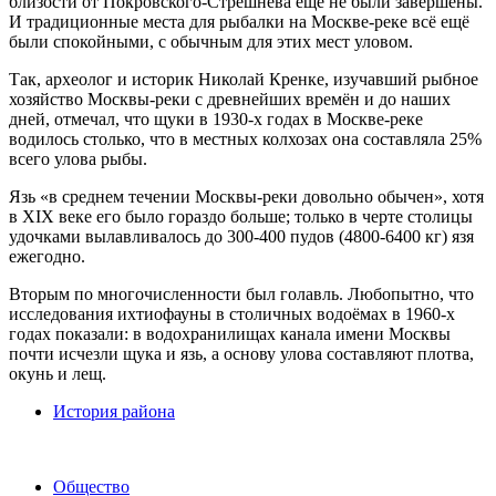
близости от Покровского-Стрешнева ещё не были завершены.
И традиционные места для рыбалки на Москве-реке всё ещё
были спокойными, с обычным для этих мест уловом.
Так, археолог и историк Николай Кренке, изучавший рыбное
хозяйство Москвы-реки с древнейших времён и до наших
дней, отмечал, что щуки в 1930-х годах в Москве-реке
водилось столько, что в местных колхозах она составляла 25%
всего улова рыбы.
Язь «в среднем течении Москвы-реки довольно обычен», хотя
в XIX веке его было гораздо больше; только в черте столицы
удочками вылавливалось до 300-400 пудов (4800-6400 кг) язя
ежегодно.
Вторым по многочисленности был голавль. Любопытно, что
исследования ихтиофауны в столичных водоёмах в 1960-х
годах показали: в водохранилищах канала имени Москвы
почти исчезли щука и язь, а основу улова составляют плотва,
окунь и лещ.
История района
Общество