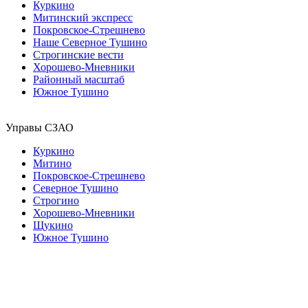
Куркино
Митинский экспресс
Покровское-Стрешнево
Наше Северное Тушино
Строгинские вести
Хорошево-Мневники
Районный масштаб
Южное Тушино
Управы СЗАО
Куркино
Митино
Покровское-Стрешнево
Северное Тушино
Строгино
Хорошево-Мневники
Щукино
Южное Тушино