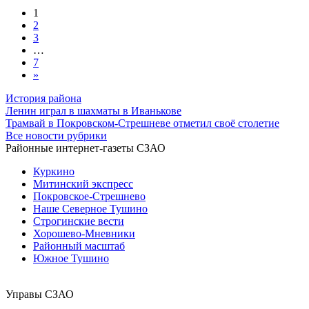
1
2
3
…
7
»
История района
Ленин играл в шахматы в Иванькове
Трамвай в Покровском-Стрешневе отметил своё столетие
Все новости рубрики
Районные интернет-газеты СЗАО
Куркино
Митинский экспресс
Покровское-Стрешнево
Наше Северное Тушино
Строгинские вести
Хорошево-Мневники
Районный масштаб
Южное Тушино
Управы СЗАО