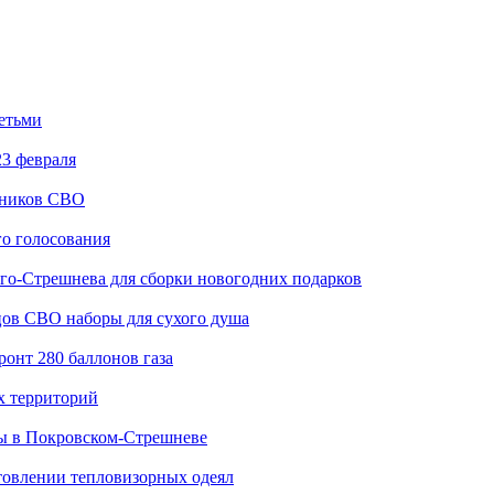
детьми
3 февраля
тников СВО
го голосования
го-Стрешнева для сборки новогодних подарков
цов СВО наборы для сухого душа
онт 280 баллонов газа
х территорий
ы в Покровском-Стрешневе
товлении тепловизорных одеял