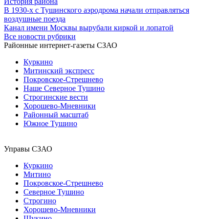
История района
В 1930-х с Тушинского аэродрома начали отправляться
воздушные поезда
Канал имени Москвы вырубали киркой и лопатой
Все новости рубрики
Районные интернет-газеты СЗАО
Куркино
Митинский экспресс
Покровское-Стрешнево
Наше Северное Тушино
Строгинские вести
Хорошево-Мневники
Районный масштаб
Южное Тушино
Управы СЗАО
Куркино
Митино
Покровское-Стрешнево
Северное Тушино
Строгино
Хорошево-Мневники
Щукино