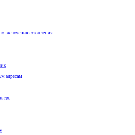
по включению отопления
ник
ум адресам
дверь
у