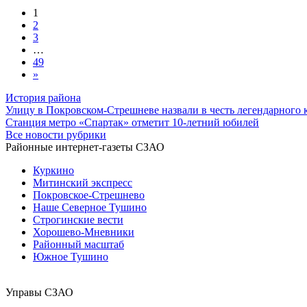
1
2
3
…
49
»
История района
Улицу в Покровском-Стрешневе назвали в честь легендарного 
Станция метро «Спартак» отметит 10-летний юбилей
Все новости рубрики
Районные интернет-газеты СЗАО
Куркино
Митинский экспресс
Покровское-Стрешнево
Наше Северное Тушино
Строгинские вести
Хорошево-Мневники
Районный масштаб
Южное Тушино
Управы СЗАО