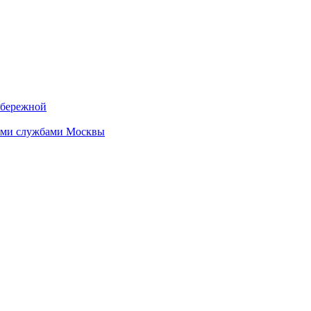
абережной
кими службами Москвы