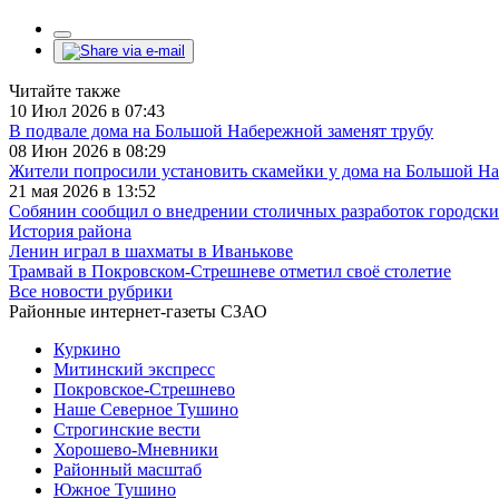
Читайте также
10 Июл 2026 в 07:43
В подвале дома на Большой Набережной заменят трубу
08 Июн 2026 в 08:29
Жители попросили установить скамейки у дома на Большой Н
21 мая 2026 в 13:52
Собянин сообщил о внедрении столичных разработок городс
История района
Ленин играл в шахматы в Иванькове
Трамвай в Покровском-Стрешневе отметил своё столетие
Все новости рубрики
Районные интернет-газеты СЗАО
Куркино
Митинский экспресс
Покровское-Стрешнево
Наше Северное Тушино
Строгинские вести
Хорошево-Мневники
Районный масштаб
Южное Тушино