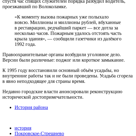
спустя час спящих служителей порядка разбудил водитель,
проезжавший по Волоколамке.
«К моменту вызова пожарных уже полыхало
вовсю. Миллионы и миллионы рублей, вбуханные
в реставрацию, редчайший паркет — все дотла за
несколько часов. Пожарным удалось отстоять часть
крыла здания», — сообщили газетчики из далёкого
1992 года.
Правоохранительные органы возбудили уголовное дело.
Версии были различные: поджог или короткое замыкание.
К 1995 году восстановили основный объём усадьбы, но
внутренние работы так и не были проведены. Усадьба сгорела
в явно неподходящее для страны время.
Недавно городские власти анонсировали реконструкцию
исторической достопримечательности.
История района
история
Покровское-Стрешнево