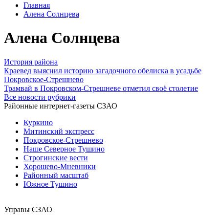
Главная
Алена Солнцева
Алена Солнцева
История района
Краевед выяснил историю загадочного обелиска в усадьбе
Покровское-Стрешнево
Трамвай в Покровском-Стрешневе отметил своё столетие
Все новости рубрики
Районные интернет-газеты СЗАО
Куркино
Митинский экспресс
Покровское-Стрешнево
Наше Северное Тушино
Строгинские вести
Хорошево-Мневники
Районный масштаб
Южное Тушино
Управы СЗАО