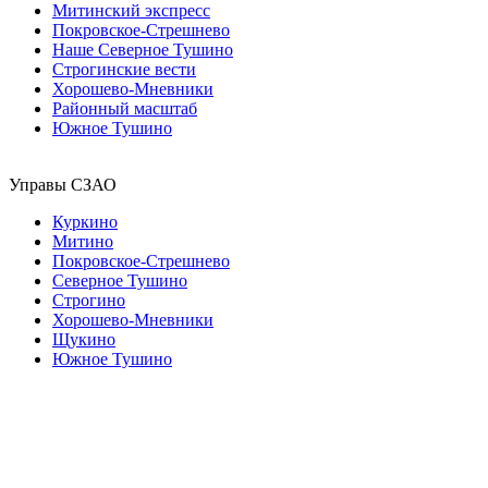
Митинский экспресс
Покровское-Стрешнево
Наше Северное Тушино
Строгинские вести
Хорошево-Мневники
Районный масштаб
Южное Тушино
Управы СЗАО
Куркино
Митино
Покровское-Стрешнево
Северное Тушино
Строгино
Хорошево-Мневники
Щукино
Южное Тушино