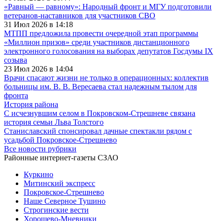
«Равный — равному»: Народный фронт и МГУ подготовили
ветеранов-наставников для участников СВО
31 Июл 2026 в 14:18
МТПП предложила провести очередной этап программы
«Миллион призов» среди участников дистанционного
электронного голосования на выборах депутатов Госдумы IX
созыва
23 Июл 2026 в 14:04
Врачи спасают жизни не только в операционных: коллектив
больницы им. В. В. Вересаева стал надежным тылом для
фронта
История района
С исчезнувшим селом в Покровском-Стрешневе связана
история семьи Льва Толстого
Станиславский спонсировал дачные спектакли рядом с
усадьбой Покровское-Стрешнево
Все новости рубрики
Районные интернет-газеты СЗАО
Куркино
Митинский экспресс
Покровское-Стрешнево
Наше Северное Тушино
Строгинские вести
Хорошево-Мневники