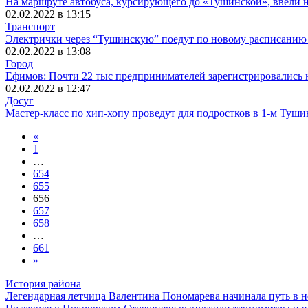
На маршруте автобуса, курсирующего до «Тушинской», ввели 
02.02.2022 в 13:15
Транспорт
Электрички через “Тушинскую” поедут по новому расписанию 
02.02.2022 в 13:08
Город
Ефимов: Почти 22 тыс предпринимателей зарегистрировались 
02.02.2022 в 12:47
Досуг
Мастер-класс по хип-хопу проведут для подростков в 1-м Туши
«
1
…
654
655
656
657
658
…
661
»
История района
Легендарная летчица Валентина Пономарева начинала путь в 