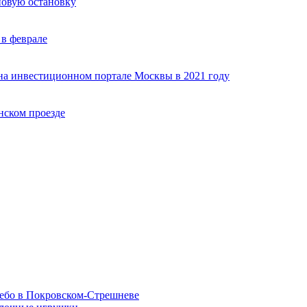
новую остановку
в феврале
на инвестиционном портале Москвы в 2021 году
нском проезде
небо в Покровском-Стрешневе