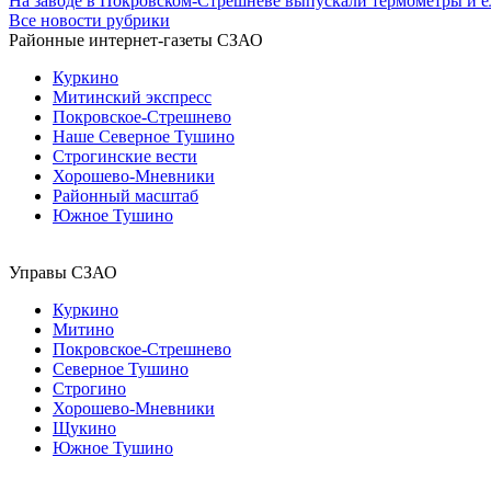
На заводе в Покровском-Стрешневе выпускали термометры и 
Все новости рубрики
Районные интернет-газеты СЗАО
Куркино
Митинский экспресс
Покровское-Стрешнево
Наше Северное Тушино
Строгинские вести
Хорошево-Мневники
Районный масштаб
Южное Тушино
Управы СЗАО
Куркино
Митино
Покровское-Стрешнево
Северное Тушино
Строгино
Хорошево-Мневники
Щукино
Южное Тушино