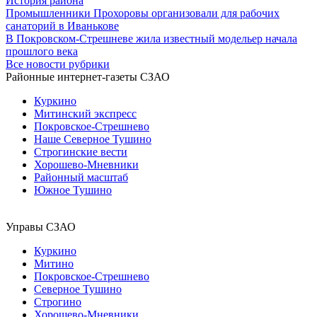
История района
Промышленники Прохоровы организовали для рабочих
санаторий в Иванькове
В Покровском-Стрешневе жила известный модельер начала
прошлого века
Все новости рубрики
Районные интернет-газеты СЗАО
Куркино
Митинский экспресс
Покровское-Стрешнево
Наше Северное Тушино
Строгинские вести
Хорошево-Мневники
Районный масштаб
Южное Тушино
Управы СЗАО
Куркино
Митино
Покровское-Стрешнево
Северное Тушино
Строгино
Хорошево-Мневники