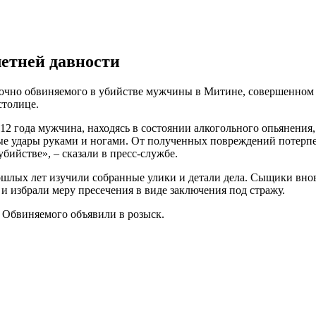
летней давности
аочно обвиняемого в убийстве мужчины в Митине, совершенном в
столице.
12 года мужчина, находясь в состоянии алкогольного опьянения
ые удары руками и ногами. От полученных повреждений потерпе
бийстве», – сказали в пресс-службе.
лых лет изучили собранные улики и детали дела. Сыщики вновь
и избрали меру пресечения в виде заключения под стражу.
. Обвиняемого объявили в розыск.