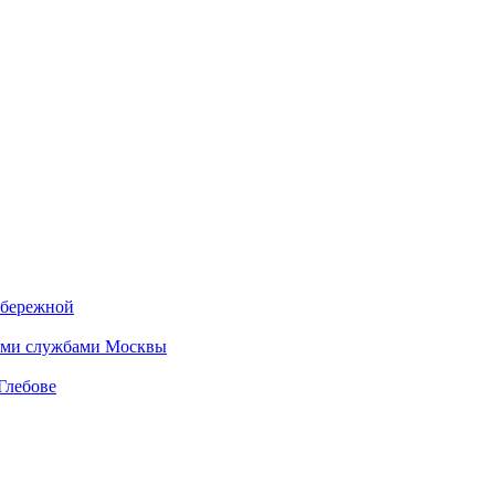
абережной
кими службами Москвы
Глебове