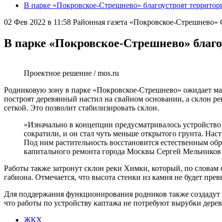
В парке «Покровское-Стрешнево» благоустроят территор
02 Фев 2022 в 11:58
Районная газета «Покровское-Стрешнево
В парке «Покровское-Стрешнево» благо
Проектное решение / mos.ru
Родниковую зону в парке «Покровское-Стрешнево» ожидает мас
построят деревянный настил на свайном основании, а склон ре
сеткой. Это позволит стабилизировать склон.
«Изначально в концепции предусматривалось устройство 
сократили, и он стал чуть меньше открытого грунта. Наст
Под ним растительность восстановится естественным обр
капитального ремонта города Москвы Сергей Мельников 
Работы также затронут склон реки Химки, который, по словам 
габиона. Отмечается, что высота стенки из камня не будет пр
Для поддержания функционирования родников также создадут с
что работы по устройству каптажа не потребуют вырубки дерев
ЖКХ