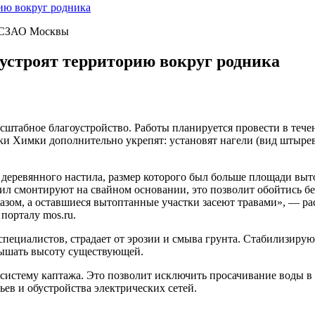
ию вокруг родника
» СЗАО Москвы
устроят территорию вокруг родника
штабное благоустройство. Работы планируется провести в течен
ки Химки дополнительно укрепят: установят нагели (вид штырев
деревянного настила, размер которого был больше площади выто
ил смонтируют на свайном основании, это позволит обойтись без
азом, а оставшиеся вытоптанные участки засеют травами», — ра
порталу mos.ru.
специалистов, страдает от эрозии и смыва грунта. Стабилизиру
евышать высоту существующей.
истему каптажа. Это позволит исключить просачивание воды в 
ьев и обустройства электрических сетей.