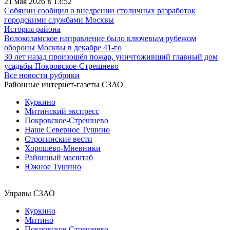
21 мая 2026 в 13:52
Собянин сообщил о внедрении столичных разработок
городскими службами Москвы
История района
Волоколамское направление было ключевым рубежом
обороны Москвы в декабре 41-го
30 лет назад произошёл пожар, уничтоживший главный дом
усадьбы Покровское-Стрешнево
Все новости рубрики
Районные интернет-газеты СЗАО
Куркино
Митинский экспресс
Покровское-Стрешнево
Наше Северное Тушино
Строгинские вести
Хорошево-Мневники
Районный масштаб
Южное Тушино
Управы СЗАО
Куркино
Митино
Покровское-Стрешнево