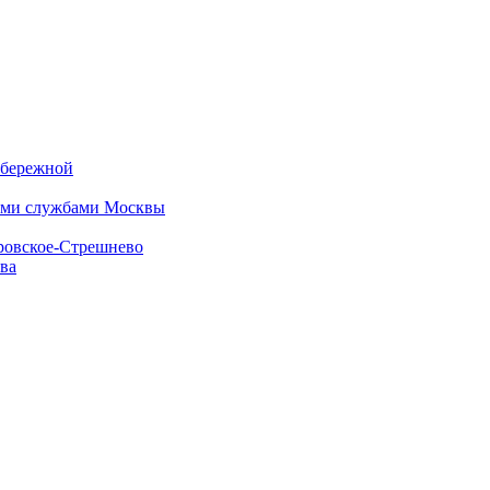
абережной
кими службами Москвы
кровское-Стрешнево
ва