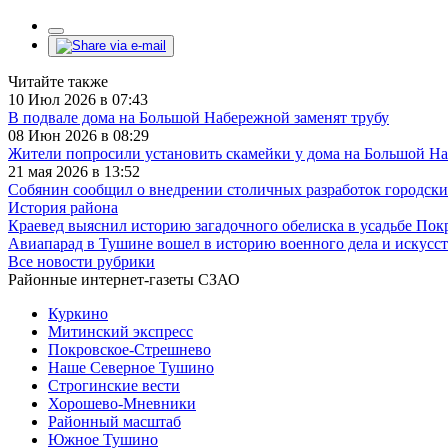
Читайте также
10 Июл 2026 в 07:43
В подвале дома на Большой Набережной заменят трубу
08 Июн 2026 в 08:29
Жители попросили установить скамейки у дома на Большой Н
21 мая 2026 в 13:52
Собянин сообщил о внедрении столичных разработок городс
История района
Краевед выяснил историю загадочного обелиска в усадьбе По
Авиапарад в Тушине вошел в историю военного дела и искусст
Все новости рубрики
Районные интернет-газеты СЗАО
Куркино
Митинский экспресс
Покровское-Стрешнево
Наше Северное Тушино
Строгинские вести
Хорошево-Мневники
Районный масштаб
Южное Тушино