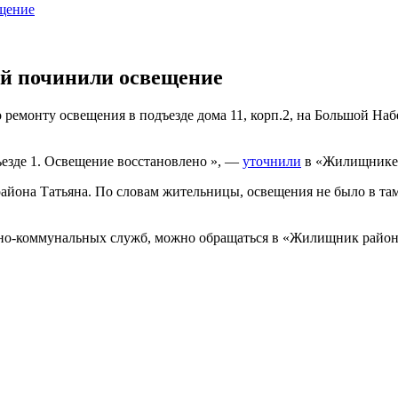
щение
ой починили освещение
емонту освещения в подъезде дома 11, корп.2, на Большой На
ъезде 1. Освещение восстановлено », —
уточнили
в «Жилищнике
айона Татьяна. По словам жительницы, освещения не было в та
о-коммунальных служб, можно обращаться в «Жилищник района П