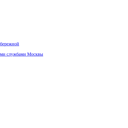
абережной
кими службами Москвы