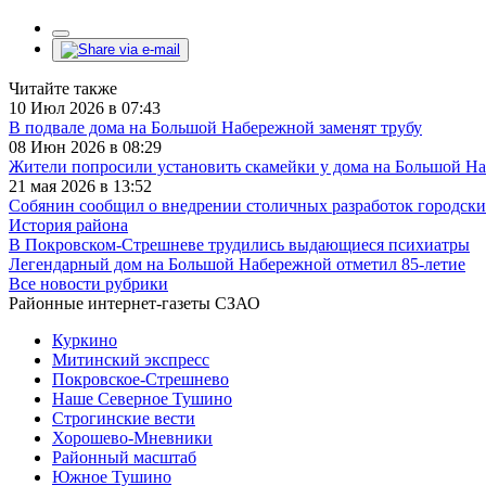
Читайте также
10 Июл 2026 в 07:43
В подвале дома на Большой Набережной заменят трубу
08 Июн 2026 в 08:29
Жители попросили установить скамейки у дома на Большой Н
21 мая 2026 в 13:52
Собянин сообщил о внедрении столичных разработок городс
История района
В Покровском-Стрешневе трудились выдающиеся психиатры
Легендарный дом на Большой Набережной отметил 85-летие
Все новости рубрики
Районные интернет-газеты СЗАО
Куркино
Митинский экспресс
Покровское-Стрешнево
Наше Северное Тушино
Строгинские вести
Хорошево-Мневники
Районный масштаб
Южное Тушино