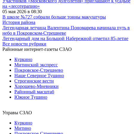
Участников «Московского долголетия» приглашают к усадьбе
на «лесотерапию»
05 мая 2026 в 08:30
В школе №727 собрали больше тонны макулатуры
История района
Легендарная летчица Валентина Пономарева начинала путь в
небо в Покровском-Стрешневе
Легендарный дом на Большой Набережной отметил 85-летие
Все новости рубрики
Районные интернет-газеты СЗАО
Куркино
Митинский экспресс
Покровское-Стрешнево
Наше Северное Тушино
Строгинские вести
Хорошево-Мневники
Районный масштаб
Южное Тушино
Управы СЗАО
Куркино
Митино
Покровское-Стрешнево