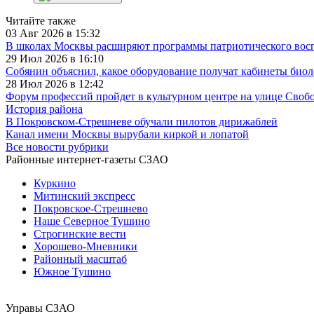
Читайте также
03 Авг 2026 в 15:32
В школах Москвы расширяют программы патриотического вос
29 Июл 2026 в 16:10
Собянин объяснил, какое оборудование получат кабинеты биол
28 Июл 2026 в 12:42
Форум профессий пройдет в культурном центре на улице Своб
История района
В Покровском-Стрешневе обучали пилотов дирижаблей
Канал имени Москвы вырубали киркой и лопатой
Все новости рубрики
Районные интернет-газеты СЗАО
Куркино
Митинский экспресс
Покровское-Стрешнево
Наше Северное Тушино
Строгинские вести
Хорошево-Мневники
Районный масштаб
Южное Тушино
Управы СЗАО