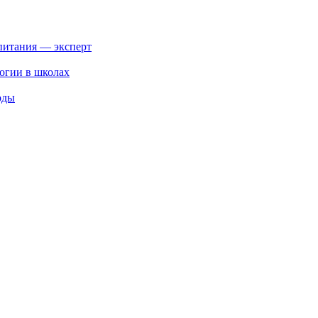
питания — эксперт
огии в школах
оды