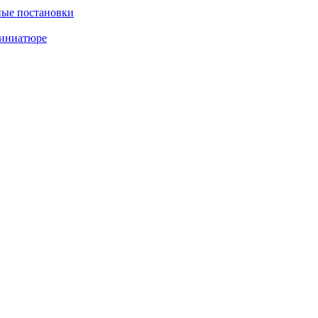
ные постановки
миниатюре