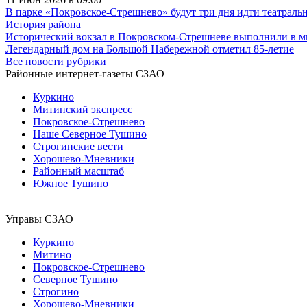
В парке «Покровское-Стрешнево» будут три дня идти театраль
История района
Исторический вокзал в Покровском-Стрешневе выполнили в 
Легендарный дом на Большой Набережной отметил 85-летие
Все новости рубрики
Районные интернет-газеты СЗАО
Куркино
Митинский экспресс
Покровское-Стрешнево
Наше Северное Тушино
Строгинские вести
Хорошево-Мневники
Районный масштаб
Южное Тушино
Управы СЗАО
Куркино
Митино
Покровское-Стрешнево
Северное Тушино
Строгино
Хорошево-Мневники