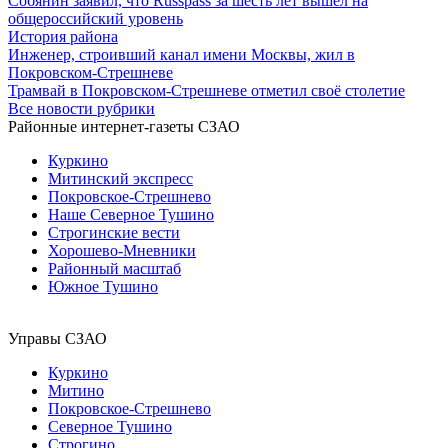
Собянин заявил, что Russpass за шесть лет вышел на
общероссийский уровень
История района
Инженер, строивший канал имени Москвы, жил в
Покровском-Стрешневе
Трамвай в Покровском-Стрешневе отметил своё столетие
Все новости рубрики
Районные интернет-газеты СЗАО
Куркино
Митинский экспресс
Покровское-Стрешнево
Наше Северное Тушино
Строгинские вести
Хорошево-Мневники
Районный масштаб
Южное Тушино
Управы СЗАО
Куркино
Митино
Покровское-Стрешнево
Северное Тушино
Строгино