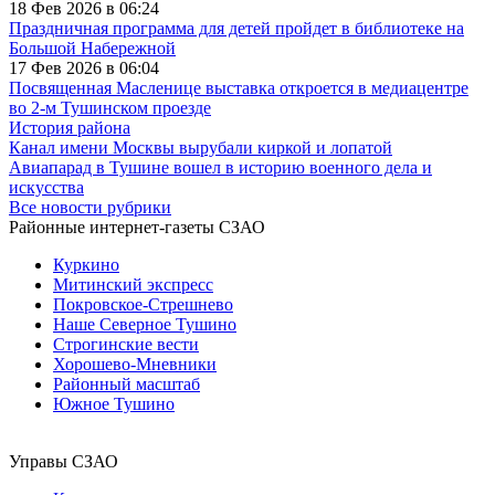
18 Фев 2026 в 06:24
Праздничная программа для детей пройдет в библиотеке на
Большой Набережной
17 Фев 2026 в 06:04
Посвященная Масленице выставка откроется в медиацентре
во 2-м Тушинском проезде
История района
Канал имени Москвы вырубали киркой и лопатой
Авиапарад в Тушине вошел в историю военного дела и
искусства
Все новости рубрики
Районные интернет-газеты СЗАО
Куркино
Митинский экспресс
Покровское-Стрешнево
Наше Северное Тушино
Строгинские вести
Хорошево-Мневники
Районный масштаб
Южное Тушино
Управы СЗАО