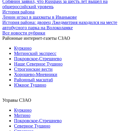
Собянин заявил, что Russpass за шесть лет вышел на
общероссийский уровень
История района
Ленин играл в шахматы в Иванькове
История района: дворец Лжедмитрия находился на месте
автобусного парка на Волоколамке
Все новости рубрики
Районные интернет-газеты СЗАО
Куркино
Митинский экспресс
Покровское-Стрешнево
Наше Северное Тушино
Строгинские вести
Хорошево-Мневники
Районный масштаб
Южное Тушино
Управы СЗАО
Куркино
Митино
Покровское-Стрешнево
Северное Тушино