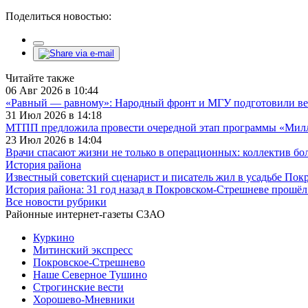
Поделиться новостью:
Читайте также
06 Авг 2026 в 10:44
«Равный — равному»: Народный фронт и МГУ подготовили ве
31 Июл 2026 в 14:18
МТПП предложила провести очередной этап программы «Милли
23 Июл 2026 в 14:04
Врачи спасают жизни не только в операционных: коллектив бо
История района
Известный советский сценарист и писатель жил в усадьбе По
История района: 31 год назад в Покровском-Стрешневе прошёл
Все новости рубрики
Районные интернет-газеты СЗАО
Куркино
Митинский экспресс
Покровское-Стрешнево
Наше Северное Тушино
Строгинские вести
Хорошево-Мневники