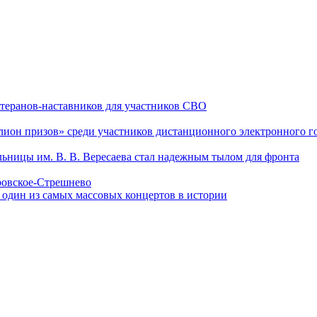
теранов-наставников для участников СВО
он призов» среди участников дистанционного электронного го
льницы им. В. В. Вересаева стал надежным тылом для фронта
кровское-Стрешнево
 один из самых массовых концертов в истории