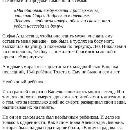
все деньги от продажи томов шли в семью.
«Мы оба были возбуждены и рассержены, —
записала Софья Андреевна в дневнике. —
Лёвочка… побежал наверх, оделся и сказал, что
уедет навсегда из дому».
Софья Андреевна, чтобы опередить мужа, «не дать ему
оставить меня раньше», как была в туфлях на босу ногу,
выскочила на улицу и побежала по переулку. Лев Николаевич
«в панталонах, без блузы, в жилете» бросился за женой и
просил её вернуться.
А в доме умирал от скарлатины их младший сын Ванечка —
последний, 13-й ребёнок Толстых. Ему не было и семи лет.
Необычный ребёнок
Из-за ранней смерти о Ванечке сложилось много легенд. И о
том, что он хотел умереть до семи лет, чтобы стать ангелом, и
о том, что за несколько дней до смерти раздаривал свои вещи,
надписывая их на память.
Но он и в самом деле был необычным ребёнком. И дело не
только в одарённости. Как вспоминала Александра Львовна,
которая была на два года старше брата, «Ваничка радовался,