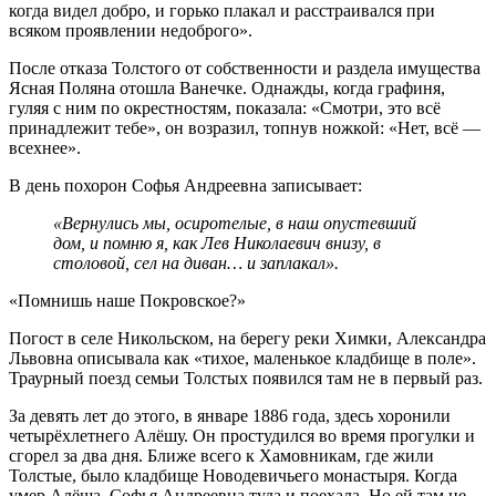
когда видел добро, и горько плакал и расстраивался при
всяком проявлении недоброго».
После отказа Толстого от собственности и раздела имущества
Ясная Поляна отошла Ванечке. Однажды, когда графиня,
гуляя с ним по окрестностям, показала: «Смотри, это всё
принадлежит тебе», он возразил, топнув ножкой: «Нет, всё —
всехнее».
В день похорон Софья Андреевна записывает:
«Вернулись мы, осиротелые, в наш опустевший
дом, и помню я, как Лев Николаевич внизу, в
столовой, сел на диван… и заплакал».
«Помнишь наше Покровское?»
Погост в селе Никольском, на берегу реки Химки, Александра
Львовна описывала как «тихое, маленькое кладбище в поле».
Траурный поезд семьи Толстых появился там не в первый раз.
За девять лет до этого, в январе 1886 года, здесь хоронили
четырёхлетнего Алёшу. Он простудился во время прогулки и
сгорел за два дня. Ближе всего к Хамовникам, где жили
Толстые, было кладбище Новодевичьего монастыря. Когда
умер Алёша, Софья Андреевна туда и поехала. Но ей там не