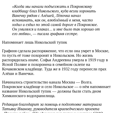
«Когда мы начали подъезжать к Покровскому
кладбищу близ Никольского, куда везли хоронить
Ванечку рядом с Алёшей, Лёвочка начал
вспоминать, как он, влюблённый в меня, часто
ходил и ездил по этой самой дороге в Покровское.
Он умилялся и плакал… и мне было так хорошо от
его любви», — писала графиня сестре.
Напоминает лишь Никольский тупик
Графиня сделала распоряжение, что если она умрет в Москве,
то пусть её тоже похоронят в Никольском. Но жизнь
распорядилась иначе. Софья Андреевна умерла в 1919 году в
Ясной Поляне и похоронена в семейном склепе на
Кочаковском кладбище. Туда же в 1932 году перенесли прах
Алёши и Ванечки.
Начиналось строительство канала Москва — Волга.
Покровское кладбище и село Никольское — о нём напоминает
название Никольский тупик — должны были стать дном
Химкинского водохранилища.
Редакция благодарит за помощь в подготовке материала
Татьяну Иванову, руководителя краеведческого проекта