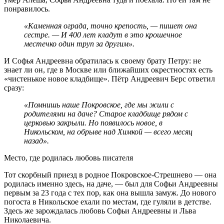
понравилось.
«Каменная ограда, точно крепость, — пишет она
сестре. — И 400 лет кладут в это крошечное
местечко один труп за другим».
И Софья Андреевна обратилась к своему брату Петру: не
знает ли он, где в Москве или ближайших окрестностях есть
«чистенькое новое кладбище». Пётр Андреевич Берс ответил
сразу:
«Помнишь наше Покровское, где мы жили с
родителями на даче? Старое кладбище рядом с
церковью закрыли. Но появилось новое, в
Никольском, на обрыве над Химкой — всего месяц
назад».
Место, где родилась любовь писателя
Тот скорбный приезд в родное Покровское-Стрешнево — она
родилась именно здесь, на даче, — был для Софьи Андреевны
первым за 23 года с тех пор, как она вышла замуж. До нового
погоста в Никольское ехали по местам, где гуляли в детстве.
Здесь же зарождалась любовь Софьи Андреевны и Льва
Николаевича.