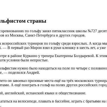
ольфистом страны
 соревнованиях по гольфу занял пятиклассник школы №727 дес
нов из Москвы, Санкт-Петербурга и других городов.
 всероссийских турниров по гольфу среди взрослых. А когда мы
й. — В первый раз Мирон взял в руки клюшку в шесть лет, а уже
нтре в районе Куркино у тренера Екатерины Болдыревой. К этим
хотя условия были непростые.
гольфистам нужно было находиться на поле по четыре с половино
пе, — поделился Андрей.
лето он завоевал призовые места ещё на трёх московских турнира
ятами. А ещё поиграть в гольф на полях других российских горо
, английский, испанский языки и обществознание.
таться на велосипеде, плавать в бассейне, играть с братьями на
.