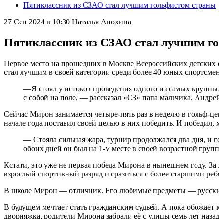
Пятиклассник из СЗАО стал лучшим гольфистом страны
27 Сен 2024 в 10:30
Наталья Анохина
Пятиклассник из СЗАО стал лучшим г
Первое место на прошедших в Москве Всероссийских детских
стал лучшим в своей категории среди более 40 юных спортсме
—Я стоял у истоков проведения одного из самых крупных
с собой на поле, — рассказал «СЗ» папа мальчика, Андре
Сейчас Мирон занимается четыре-пять раз в неделю в гольф-це
начале года поставил своей целью в них победить. И победил, 
— Стояла сильная жара, турнир продолжался два дня, и 
обоих дней он был на 1-м месте в своей возрастной груп
Кстати, это уже не первая победа Мирона в нынешнем году. За 
взрослый спортивный разряд и сразиться с более старшими реб
В школе Мирон — отличник. Его любимые предметы — русский
В будущем мечтает стать гражданским судьёй. А пока обожает ка
дворняжка, родители Мирона забрали её с улицы семь лет назад