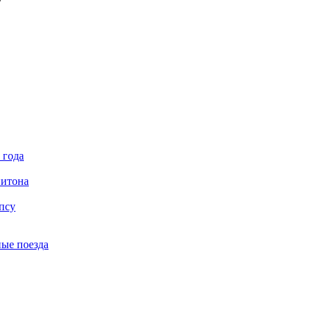
 года
питона
псу
ные поезда