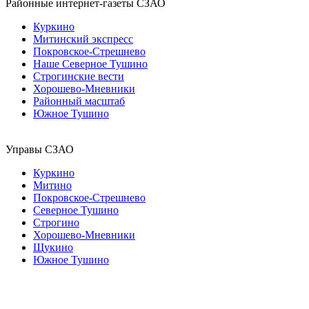
Районные интернет-газеты СЗАО
Куркино
Митинский экспресс
Покровское-Стрешнево
Наше Северное Тушино
Строгинские вести
Хорошево-Мневники
Районный масштаб
Южное Тушино
Управы СЗАО
Куркино
Митино
Покровское-Стрешнево
Северное Тушино
Строгино
Хорошево-Мневники
Щукино
Южное Тушино