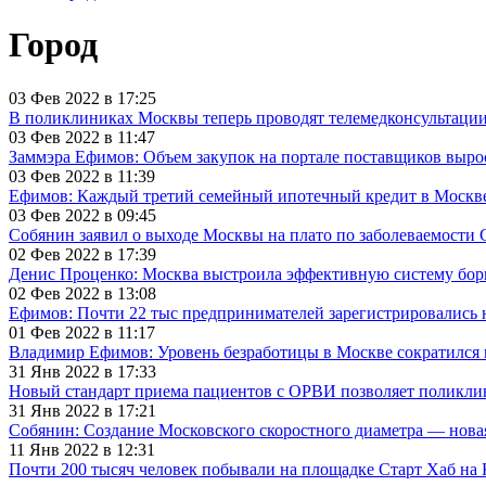
Город
03 Фев 2022 в 17:25
В поликлиниках Москвы теперь проводят телемедконсультаци
03 Фев 2022 в 11:47
Заммэра Ефимов: Объем закупок на портале поставщиков вырос
03 Фев 2022 в 11:39
Ефимов: Каждый третий семейный ипотечный кредит в Москве
03 Фев 2022 в 09:45
Собянин заявил о выходе Москвы на плато по заболеваемости
02 Фев 2022 в 17:39
Денис Проценко: Москва выстроила эффективную систему бор
02 Фев 2022 в 13:08
Ефимов: Почти 22 тыс предпринимателей зарегистрировались 
01 Фев 2022 в 11:17
Владимир Ефимов: Уровень безработицы в Москве сократился п
31 Янв 2022 в 17:33
Новый стандарт приема пациентов с ОРВИ позволяет поликлин
31 Янв 2022 в 17:21
Собянин: Создание Московского скоростного диаметра — новая
11 Янв 2022 в 12:31
Почти 200 тысяч человек побывали на площадке Старт Хаб на 