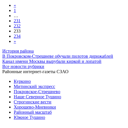
«
1
…
231
232
233
234
»
История района
В Покровском-Стрешневе обучали пилотов дирижаблей
Канал имени Москвы вырубали киркой и лопатой
Все новости рубрики
Районные интернет-газеты СЗАО
Куркино
Митинский экспресс
Покровское-Стрешнево
Наше Северное Тушино
Строгинские вести
Хорошево-Мневники
Районный масштаб
Южное Тушино