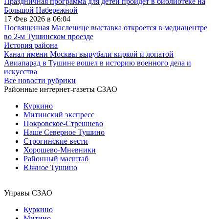
Праздничная программа для детей пройдет в библиотеке на
Большой Набережной
17 Фев 2026 в 06:04
Посвященная Масленице выставка откроется в медиацентре
во 2-м Тушинском проезде
История района
Канал имени Москвы вырубали киркой и лопатой
Авиапарад в Тушине вошел в историю военного дела и
искусства
Все новости рубрики
Районные интернет-газеты СЗАО
Куркино
Митинский экспресс
Покровское-Стрешнево
Наше Северное Тушино
Строгинские вести
Хорошево-Мневники
Районный масштаб
Южное Тушино
Управы СЗАО
Куркино
Митино