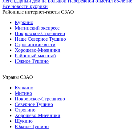
Легендарный дом на Большой Набережной отметил 85-летие
Все новости рубрики
Районные интернет-газеты СЗАО
Куркино
Митинский экспресс
Покровское-Стрешнево
Наше Северное Тушино
Строгинские вести
Хорошево-Мневники
Районный масштаб
Южное Тушино
Управы СЗАО
Куркино
Митино
Покровское-Стрешнево
Северное Тушино
Строгино
Хорошево-Мневники
Щукино
Южное Тушино