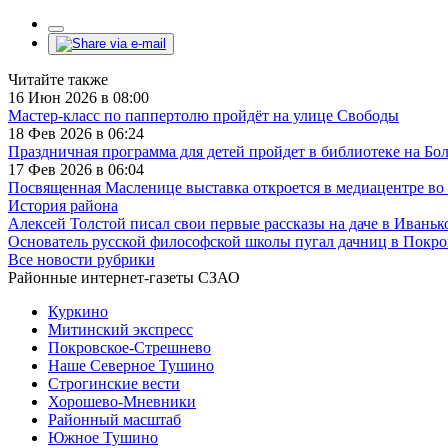
Читайте также
16 Июн 2026 в 08:00
Мастер-класс по паппертолю пройдёт на улице Свободы
18 Фев 2026 в 06:24
Праздничная программа для детей пройдет в библиотеке на Б
17 Фев 2026 в 06:04
Посвященная Масленице выставка откроется в медиацентре во
История района
Алексей Толстой писал свои первые рассказы на даче в Иваньк
Основатель русской философской школы пугал дачниц в Покр
Все новости рубрики
Районные интернет-газеты СЗАО
Куркино
Митинский экспресс
Покровское-Стрешнево
Наше Северное Тушино
Строгинские вести
Хорошево-Мневники
Районный масштаб
Южное Тушино