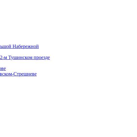
ольшой Набережной
 2-м Тушинском проезде
ове
овском-Стрешневе