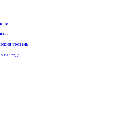
шино
нево
ийский уровень
ные поезда