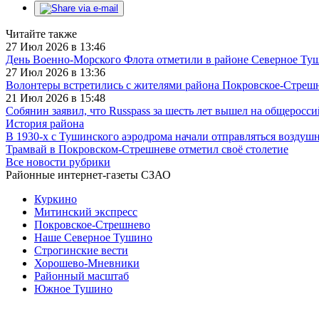
Читайте также
27 Июл 2026 в 13:46
День Военно-Морского Флота отметили в районе Северное Ту
27 Июл 2026 в 13:36
Волонтеры встретились с жителями района Покровское-Стреш
21 Июл 2026 в 15:48
Собянин заявил, что Russpass за шесть лет вышел на общеросс
История района
В 1930-х с Тушинского аэродрома начали отправляться воздуш
Трамвай в Покровском-Стрешневе отметил своё столетие
Все новости рубрики
Районные интернет-газеты СЗАО
Куркино
Митинский экспресс
Покровское-Стрешнево
Наше Северное Тушино
Строгинские вести
Хорошево-Мневники
Районный масштаб
Южное Тушино