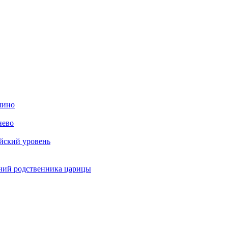
шино
нево
ийский уровень
ений родственника царицы