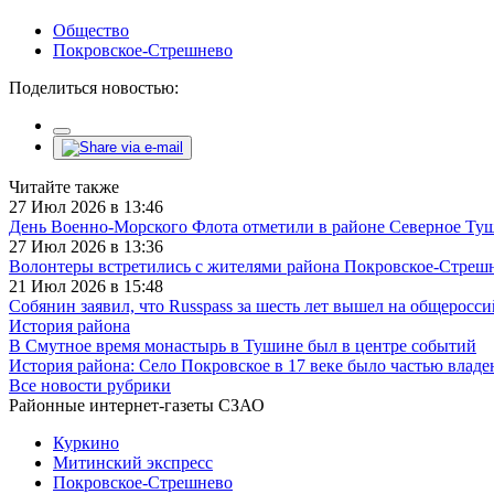
Общество
Покровское-Стрешнево
Поделиться новостью:
Читайте также
27 Июл 2026 в 13:46
День Военно-Морского Флота отметили в районе Северное Ту
27 Июл 2026 в 13:36
Волонтеры встретились с жителями района Покровское-Стреш
21 Июл 2026 в 15:48
Собянин заявил, что Russpass за шесть лет вышел на общеросс
История района
В Смутное время монастырь в Тушине был в центре событий
История района: Село Покровское в 17 веке было частью влад
Все новости рубрики
Районные интернет-газеты СЗАО
Куркино
Митинский экспресс
Покровское-Стрешнево