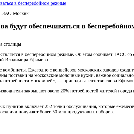
ваться в бесперебойном режиме
» СЗАО Москвы
а будут обеспечиваться в бесперебойно
ва столицы
ствляется в бесперебойном режиме. Об этом сообщает ТАСС со 
ий Владимира Ефимова.
омбинаты. Ежегодно с конвейеров московских заводов сходит с
ены поставки на московские молочные кухни, важное социальное
ть потребности москвичей», — приводит агентство слова Ефимов
изводители закрывают около 20% потребностей жителей города 
чных пунктов включает 252 точки обслуживания, которые ежеме
 москвичи получают более 50 млн продуктовых наборов.