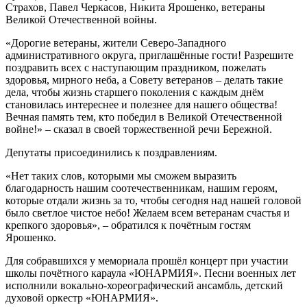
Страхов, Павел Черкасов, Никита Ярошенко, ветераны
Великой Отечественной войны.
«Дорогие ветераны, жители Северо-Западного
административного округа, приглашённые гости! Разрешите
поздравить всех с наступающим праздником, пожелать
здоровья, мирного неба, а Совету ветеранов – делать такие
дела, чтобы жизнь старшего поколения с каждым днём
становилась интереснее и полезнее для нашего общества!
Вечная память тем, кто победил в Великой Отечественной
войне!» – сказал в своей торжественной речи Бережной.
Депутаты присоединились к поздравлениям.
«Нет таких слов, которыми мы сможем выразить
благодарность нашим соотечественникам, нашим героям,
которые отдали жизнь за то, чтобы сегодня над нашей головой
было светлое чистое небо! Желаем всем ветеранам счастья и
крепкого здоровья», – обратился к почётным гостям
Ярошенко.
Для собравшихся у мемориала прошёл концерт при участии
школы почётного караула «ЮНАРМИЯ». Песни военных лет
исполнили вокально-хореографический ансамбль, детский
духовой оркестр «ЮНАРМИЯ».