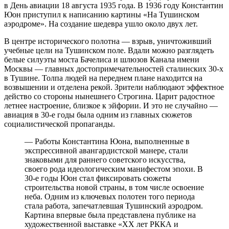
в День авиации 18 августа 1935 года. В 1936 году Константин
Юон приступил к написанию картины «На Тушинском
аэродроме». На создание шедевра ушло около двух лет.
В центре исторического полотна — взрыв, уничтоживший
учебные цели на Тушинском поле. Вдали можно разглядеть
белые силуэты моста Бачелиса и шлюзов Канала имени
Москвы — главных достопримечательностей сталинских 30-х
в Тушине. Толпа людей на переднем плане находится на
возвышении и отделена рекой. Зрители наблюдают эффектное
действо со стороны нынешнего Строгина. Царит радостное
летнее настроение, близкое к эйфории. И это не случайно —
авиация в 30-е годы была одним из главных сюжетов
социалистической пропаганды.
— Работы Константина Юона, выполненные в
экспрессивной авангардистской манере, стали
знаковыми для раннего советского искусства,
своего рода идеологическим манифестом эпохи. В
30-е годы Юон стал фиксировать сюжеты
строительства новой страны, в том числе освоение
неба. Одним из ключевых полотен того периода
стала работа, запечатлевшая Тушинский аэродром.
Картина впервые была представлена публике на
художественной выставке «XX лет РККА и