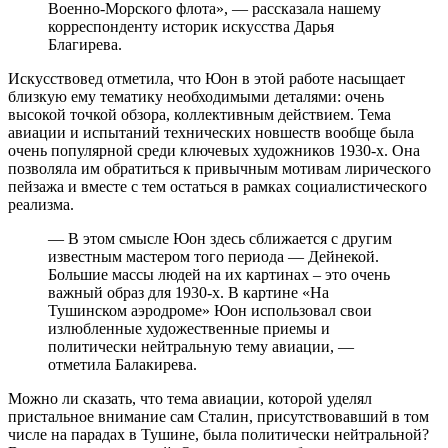
Военно-Морского флота», — рассказала нашему
корреспонденту историк искусства Дарья
Благирева.
Искусствовед отметила, что Юон в этой работе насыщает
близкую ему тематику необходимыми деталями: очень
высокой точкой обзора, коллективным действием. Тема
авиации и испытаний технических новшеств вообще была
очень популярной среди ключевых художников 1930-х. Она
позволяла им обратиться к привычным мотивам лирического
пейзажа и вместе с тем остаться в рамках социалистического
реализма.
— В этом смысле Юон здесь сближается с другим
известным мастером того периода — Дейнекой.
Большие массы людей на их картинах – это очень
важный образ для 1930-х. В картине «На
Тушинском аэродроме» Юон использовал свои
излюбленные художественные приемы и
политически нейтральную тему авиации, —
отметила Балакирева.
Можно ли сказать, что тема авиации, которой уделял
пристальное внимание сам Сталин, присутствовавший в том
числе на парадах в Тушине, была политически нейтральной?