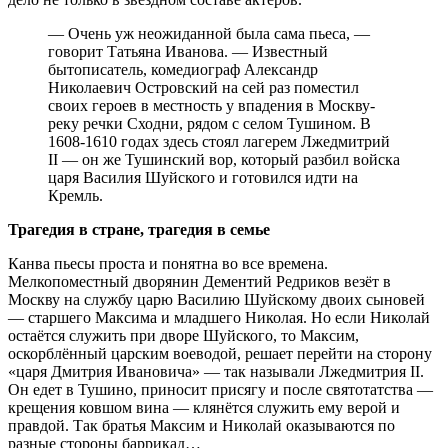
— Очень уж неожиданной была сама пьеса, —
говорит Татьяна Иванова. — Известный
бытописатель, комедиограф Александр
Николаевич Островский на сей раз поместил
своих героев в местность у впадения в Москву-
реку речки Сходни, рядом с селом Тушином. В
1608-1610 годах здесь стоял лагерем Лжедмитрий
II — он же Тушинский вор, который разбил войска
царя Василия Шуйского и готовился идти на
Кремль.
Трагедия в стране, трагедия в семье
Канва пьесы проста и понятна во все времена.
Мелкопоместный дворянин Дементий Редриков везёт в
Москву на службу царю Василию Шуйскому двоих сыновей
— старшего Максима и младшего Николая. Но если Николай
остаётся служить при дворе Шуйского, то Максим,
оскорблённый царским воеводой, решает перейти на сторону
«царя Дмитрия Ивановича» — так называли Лжедмитрия II.
Он едет в Тушино, приносит присягу и после святотатства —
крещения ковшом вина — клянётся служить ему верой и
правдой. Так братья Максим и Николай оказываются по
разные стороны баррикад…