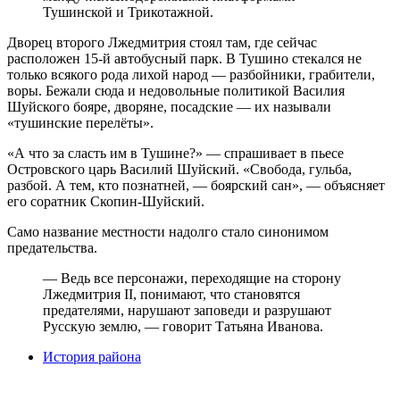
Тушинской и Трикотажной.
Дворец второго Лжедмитрия стоял там, где сейчас
расположен 15-й автобусный парк. В Тушино стекался не
только всякого рода лихой народ — разбойники, грабители,
воры. Бежали сюда и недовольные политикой Василия
Шуйского бояре, дворяне, посадские — их называли
«тушинские перелёты».
«А что за сласть им в Тушине?» — спрашивает в пьесе
Островского царь Василий Шуйский. «Свобода, гульба,
разбой. А тем, кто познатней, — боярский сан», — объясняет
его соратник Скопин-Шуйский.
Само название местности надолго стало синонимом
предательства.
— Ведь все персонажи, переходящие на сторону
Лжедмитрия II, понимают, что становятся
предателями, нарушают заповеди и разрушают
Русскую землю, — говорит Татьяна Иванова.
История района