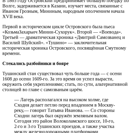
В 1865 году Островский предпринимает большую поездку по
Волге, задерживается в Казани, изучает места, связанные с
Иваном Грозным, Мининым, народным ополчением начала
XVII века.
Первой в историческом цикле Островского была пьеса
«КозьмаЗахарьич Минин-Сухорук». Второй — «Воевода».
Третьей — драматическая хроника «Дмитрий Самозванец и
Василий Шуйский». «Тушино» — заключительная
историческая хроника Островского, посвящённая Смутному
времени.
Стекались разбойники и бояре
Тушинский стан существовал чуть больше года — с осени
1608 до осени 1609-го. За это время он успел вырасти,
окружить себя укреплениями; стать, по сути, альтернативной
столицей во главе с самозваным царём.
— Лагерь располагался на высоком холме, где
Сходня делает петлю перед впадением в Москву-
реку,— говорит Татьяна Иванова. — Со стороны
Сходни лагерь был окружён земляным валом.
Сегодня это район Волоколамского шоссе, 10-го,
2-го и 3-го Тушинских проездов, а также участка
между железнодорожными платформами