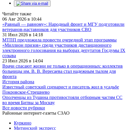
Читайте также
06 Авг 2026 в 10:44
«Равный — равному»: Народный фронт и МГУ подготовили
ветеранов-наставников для участников СВО
31 Июл 2026 в 14:18
МТПП предложила провести очередной этап программы
«Миллион призов» среди участников дистанционного
электронного голосования на выборах депутатов Госдумы IX
созыва
23 Июл 2026 в 14:04
Врачи спасают жизни не только в операционных: коллектив
больницы им. В. В. Вересаева стал надежным тылом для
фронта
История района
Известный советский сценарист и писатель жил в усадьбе
Покровское-Стрешнево
Ополченцы из Тушина противостояли отборным частям СС
во время Битвы за Москву
Все новости рубрики
Районные интернет-газеты СЗАО
Куркино
Митинский экспресс