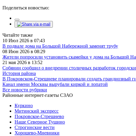
Поделиться новостью:
Читайте также
10 Июл 2026 в 07:43
В подвале дома на Большой Набережной заменят трубу
08 Июн 2026 в 08:29
Жители попросили установить скамейки у дома на Большой Н
21 мая 2026 в 13:52
Собянин сообщил о внедрении столичных разработок городс
История района
В Покровском-Стрешневе планировали создать грандиозный г
Канал имени Москвы вырубали киркой и лопатой
Все новости рубрики
Районные интернет-газеты СЗАО
Куркино
Митинский экспресс
Покровское-Стрешнево
Наше Северное Тушино
Строгинские вести
Хорошево-Мневники