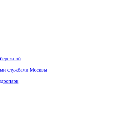
абережной
кими службами Москвы
идропарк