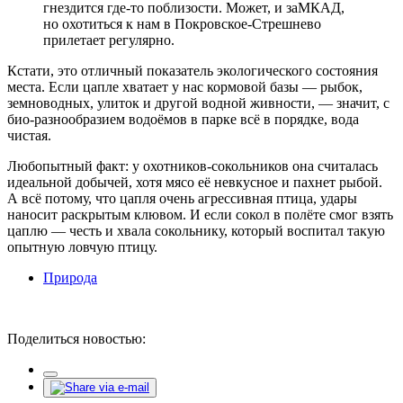
гнездится где-то поблизости. Может, и заМКАД,
но охотиться к нам в Покровское-Стрешнево
прилетает регулярно.
Кстати, это отличный показатель экологического состояния
места. Если цапле хватает у нас кормовой базы — рыбок,
земноводных, улиток и другой водной живности, — значит, с
био-разнообразием водоёмов в парке всё в порядке, вода
чистая.
Любопытный факт: у охотников-сокольников она считалась
идеальной добычей, хотя мясо её невкусное и пахнет рыбой.
А всё потому, что цапля очень агрессивная птица, удары
наносит раскрытым клювом. И если сокол в полёте смог взять
цаплю — честь и хвала сокольнику, который воспитал такую
опытную ловчую птицу.
Природа
Поделиться новостью: