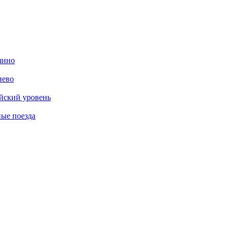
шино
нево
ийский уровень
ные поезда