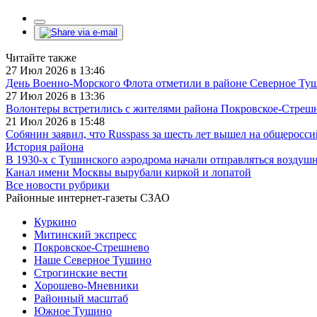
Читайте также
27 Июл 2026 в 13:46
День Военно-Морского Флота отметили в районе Северное Ту
27 Июл 2026 в 13:36
Волонтеры встретились с жителями района Покровское-Стреш
21 Июл 2026 в 15:48
Собянин заявил, что Russpass за шесть лет вышел на общеросс
История района
В 1930-х с Тушинского аэродрома начали отправляться воздуш
Канал имени Москвы вырубали киркой и лопатой
Все новости рубрики
Районные интернет-газеты СЗАО
Куркино
Митинский экспресс
Покровское-Стрешнево
Наше Северное Тушино
Строгинские вести
Хорошево-Мневники
Районный масштаб
Южное Тушино