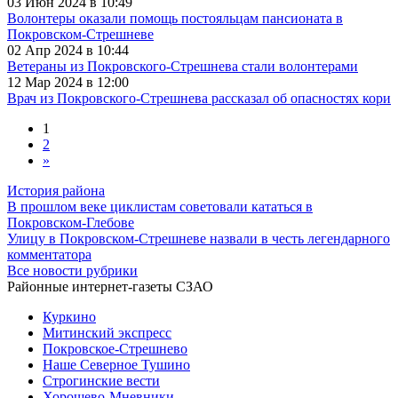
03 Июн 2024 в 10:49
Волонтеры оказали помощь постояльцам пансионата в
Покровском-Стрешневе
02 Апр 2024 в 10:44
Ветераны из Покровского-Стрешнева стали волонтерами
12 Мар 2024 в 12:00
Врач из Покровского-Стрешнева рассказал об опасностях кори
1
2
»
История района
В прошлом веке циклистам советовали кататься в
Покровском-Глебове
Улицу в Покровском-Стрешневе назвали в честь легендарного
комментатора
Все новости рубрики
Районные интернет-газеты СЗАО
Куркино
Митинский экспресс
Покровское-Стрешнево
Наше Северное Тушино
Строгинские вести
Хорошево-Мневники