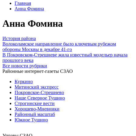
Главная
Анна Фомина
Анна Фомина
История района
Волоколамское направление было ключевым рубежом
обороны Москвы в декабре 41-го
В Покровском-Стрешневе жила известный модельер начала
прошлого века
Все новости рубрики
Районные интернет-газеты СЗАО
Куркино
Митинский экспресс
Покровское-Стрешнево
Наше Северное Тушино
Строгинские вести
Хорошево-Мневники
Районный масштаб
Южное Тушино
Управы СЗАО