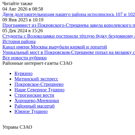
Читайте также
04 Авг 2026 в 08:58
Двум долгожительницам нашего района исполнилось 107 и 102
09 Янв 2025 в 10:19
Программист из Покровского-Стрешнева завела королевского 
05 Дек 2024 в 15:26
Студенты с Волоколамки построили тёплую будку бездомному 
История района
Канал имени Москвы вырубали киркой и лопатой
Уникальный мост в Покровском-Стрешневе попал на мозаику с
Все новости рубрики
Районные интернет-газеты СЗАО
Куркино
Митинский экспресс
Покровское-Стрешнево
Наше Северное Тушино
Строгинские вести
Хорошево-Мневники
Районный масштаб
Южное Тушино
Управы СЗАО