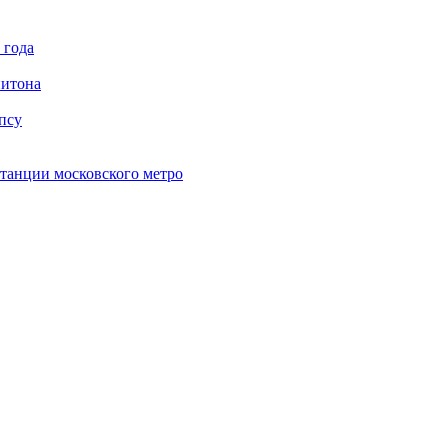
 года
питона
псу
танции московского метро