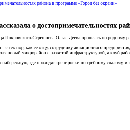
римечательностях района в программе «Город без окраин»
сказала о достопримечательностях райо
а Покровского-Стрешнева Ольга Деева прошлась по родному рай
– с тех пор, как ее отцу, сотруднику авиационного предприятия
оля новый микрорайон с развитой инфраструктурой, а клуб работ
 набережную, где проходят тренировки по гребному слалому, и 