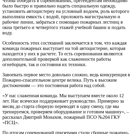
Чтобы победить в соревнованиях, претендентам необходимо
было быстро и правильно надеть специальную одежду,
установить автоцистерну на условный водоем, роль которого
выполняла емкость с водой, проложить магистральную и
рабочие линии, забраться с помощью пожарных лестниц в
окна третьего и четвертого этажей учебной башни и подать
воду.
Особенность этих состязаний заключается в том, что каждая
команда пожарных выступает на той автоцистерне, которая
находится у них в расчете. То есть соревнования являются
дополнительной проверкой как слаженности работы
огнеборцев, так и состояния их техники.
Завоевать первое место довольно сложно, ведь конкуренция в
Пожарно-спасательном центре велика. Путь к высоким
достижениям — это постоянная работа над собой.
«У нас слаженная команда. Мы выступаем вместе около 12
лет. Нас всячески поддерживает руководство. Примерно за
месяц до старта сборную переводят в одну смену, где мы
тренируемся, проверяем оборудование и готовим машину», –
рассказал Дмитрий Монахов, пожарный ПСО №204 ГКУ
«ПСЦ».
По итогам соревнований призерами стали сборные пожарно-