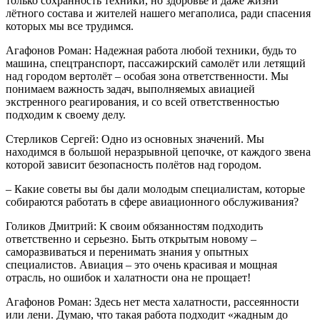
только сохранность техники, но здоровье и даже жизни
лётного состава и жителей нашего мегаполиса, ради спасения
которых мы все трудимся.
Агафонов Роман: Надежная работа любой техники, будь то
машина, спецтранспорт, пассажирский самолёт или летящий
над городом вертолёт – особая зона ответственности. Мы
понимаем важность задач, выполняемых авиацией
экстренного реагирования, и со всей ответственностью
подходим к своему делу.
Стерликов Сергей: Одно из основных значений. Мы
находимся в большой неразрывной цепочке, от каждого звена
которой зависит безопасность полётов над городом.
– Какие советы вы бы дали молодым специалистам, которые
собираются работать в сфере авиационного обслуживания?
Голиков Дмитрий: К своим обязанностям подходить
ответственно и серьезно. Быть открытым новому –
саморазвиваться и перенимать знания у опытных
специалистов. Авиация – это очень красивая и мощная
отрасль, но ошибок и халатности она не прощает!
Агафонов Роман: Здесь нет места халатности, рассеянности
или лени. Думаю, что такая работа подходит «жадным до