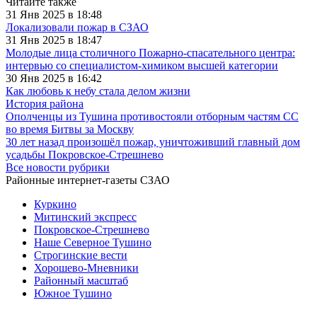
Читайте также
31 Янв 2025 в 18:48
Локализовали пожар в СЗАО
31 Янв 2025 в 18:47
Молодые лица столичного Пожарно-спасательного центра:
интервью со специалистом-химиком высшей категории
30 Янв 2025 в 16:42
Как любовь к небу стала делом жизни
История района
Ополченцы из Тушина противостояли отборным частям СС
во время Битвы за Москву
30 лет назад произошёл пожар, уничтоживший главный дом
усадьбы Покровское-Стрешнево
Все новости рубрики
Районные интернет-газеты СЗАО
Куркино
Митинский экспресс
Покровское-Стрешнево
Наше Северное Тушино
Строгинские вести
Хорошево-Мневники
Районный масштаб
Южное Тушино