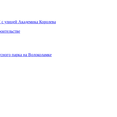
Д с улицей Академика Королева
роительстве
усного парка на Волоколамке