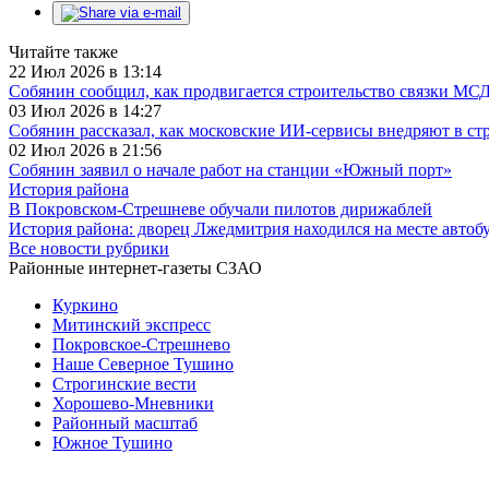
Читайте также
22 Июл 2026 в 13:14
Собянин сообщил, как продвигается строительство связки МС
03 Июл 2026 в 14:27
Собянин рассказал, как московские ИИ-сервисы внедряют в ст
02 Июл 2026 в 21:56
Собянин заявил о начале работ на станции «Южный порт»
История района
В Покровском-Стрешневе обучали пилотов дирижаблей
История района: дворец Лжедмитрия находился на месте автоб
Все новости рубрики
Районные интернет-газеты СЗАО
Куркино
Митинский экспресс
Покровское-Стрешнево
Наше Северное Тушино
Строгинские вести
Хорошево-Мневники
Районный масштаб
Южное Тушино