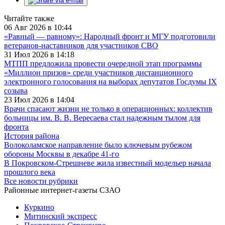
Читайте также
06 Авг 2026 в 10:44
«Равный — равному»: Народный фронт и МГУ подготовили
ветеранов-наставников для участников СВО
31 Июл 2026 в 14:18
МТПП предложила провести очередной этап программы
«Миллион призов» среди участников дистанционного
электронного голосования на выборах депутатов Госдумы IX
созыва
23 Июл 2026 в 14:04
Врачи спасают жизни не только в операционных: коллектив
больницы им. В. В. Вересаева стал надежным тылом для
фронта
История района
Волоколамское направление было ключевым рубежом
обороны Москвы в декабре 41-го
В Покровском-Стрешневе жила известный модельер начала
прошлого века
Все новости рубрики
Районные интернет-газеты СЗАО
Куркино
Митинский экспресс