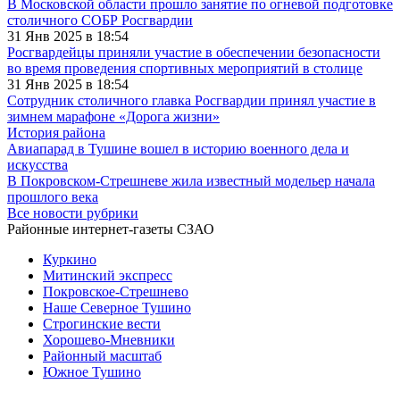
В Московской области прошло занятие по огневой подготовке
столичного СОБР Росгвардии
31 Янв 2025 в 18:54
Росгвардейцы приняли участие в обеспечении безопасности
во время проведения спортивных мероприятий в столице
31 Янв 2025 в 18:54
Сотрудник столичного главка Росгвардии принял участие в
зимнем марафоне «Дорога жизни»
История района
Авиапарад в Тушине вошел в историю военного дела и
искусства
В Покровском-Стрешневе жила известный модельер начала
прошлого века
Все новости рубрики
Районные интернет-газеты СЗАО
Куркино
Митинский экспресс
Покровское-Стрешнево
Наше Северное Тушино
Строгинские вести
Хорошево-Мневники
Районный масштаб
Южное Тушино